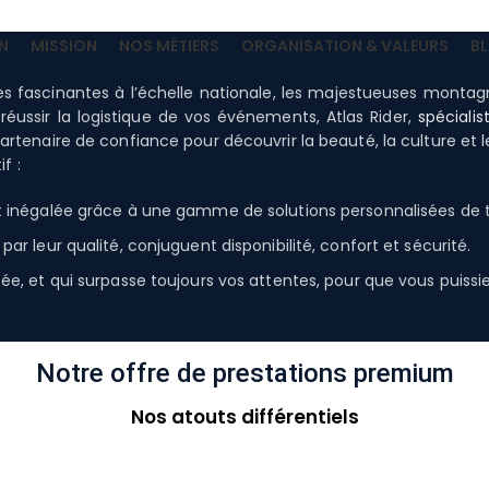
N
MISSION
NOS MÉTIERS
ORGANISATION & VALEURS
B
les fascinantes à l’échelle nationale, les majestueuses montag
éussir la logistique de vos événements, Atlas Rider,
spécialis
enaire de confiance pour découvrir la beauté, la culture et les
f :
 inégalée grâce à une gamme de solutions personnalisées de tr
ar leur qualité, conjuguent disponibilité, confort et sécurité.
e, et qui surpasse toujours vos attentes, pour que vous puissiez
Notre offre de prestations premium
Nos atouts différentiels