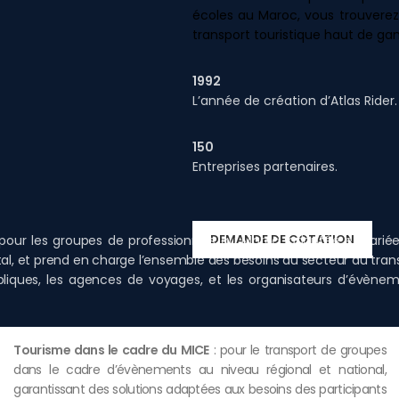
écoles au Maroc, vous trouverez
transport touristique haut de 
1992
L’année de création d’Atlas Rider.
150
Entreprises partenaires.
DEMANDE DE COTATION
s pour les groupes de professionnels au Maroc, adaptée et vari
al, et prend en charge l’ensemble des besoins du secteur du tra
bliques, les agences de voyages, et les organisateurs d’évènem
Tourisme dans le cadre du MICE
: pour le transport de groupes
dans le cadre d’évènements au niveau régional et national,
garantissant des solutions adaptées aux besoins des participants