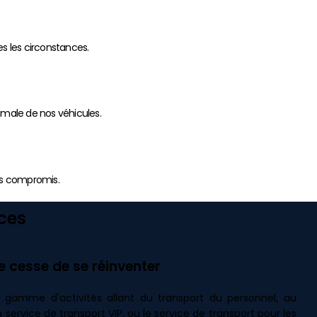
es les circonstances.
imale de nos véhicules.
ans compromis.
ces
e cesse de se réinventer
 gamme d'activités allant du transport du personnel, au
 service de transport VIP, ou le service de transport pour les