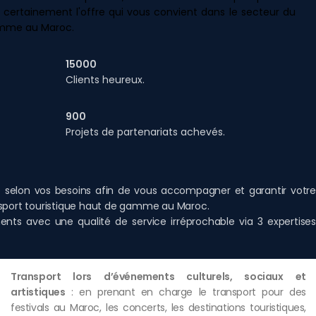
 certainement l'offre qui vous convient dans le secteur du
gamme au Maroc.
15000
Clients heureux.
900
Projets de partenariats achevés.
ée selon vos besoins afin de vous accompagner et garantir votre
nsport touristique haut de gamme au Maroc.
ents avec une qualité de service irréprochable via 3 expertises
Transport lors d’événements culturels, sociaux et
artistiques
: en prenant en charge le transport pour des
festivals au Maroc, les concerts, les destinations touristiques,